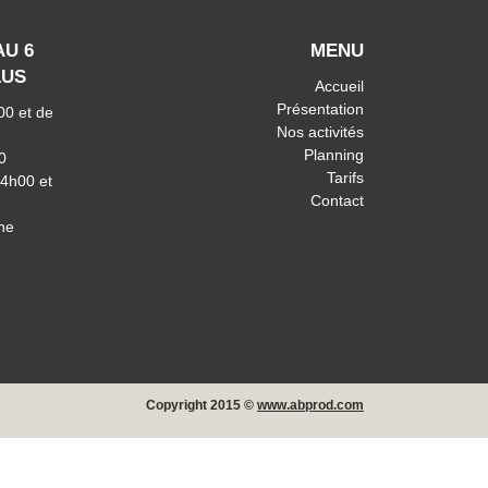
AU 6
MENU
LUS
Accueil
Présentation
00 et de
Nos activités
Planning
0
Tarifs
14h00 et
Contact
he
Copyright 2015 ©
www.abprod.com