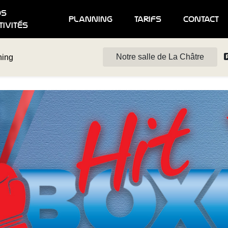
os
planning
tarifs
contact
tivités
Notre salle de La Châtre
ning
own