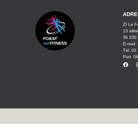
ADRE
ZI Le 
13 allé
36 330
E-mail 
Tél. 02
Port. 0