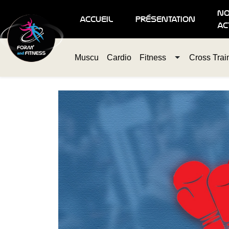
n
accueil
présentation
ac
Muscu
Cardio
Fitness
Cross Trai
Toggle Dropd