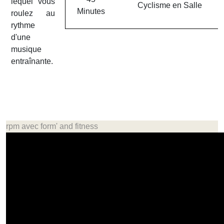
lequel vous
Cyclisme en Salle
Minutes
roulez au
rythme
d'une
musique
entraînante.
rpm avec form' and fitness