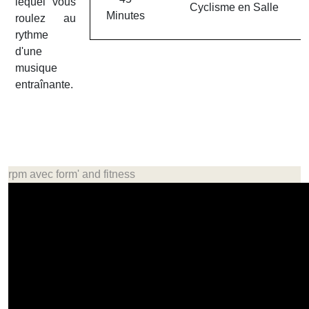
lequel vous
Cyclisme en Salle
Minutes
roulez au
rythme
d'une
musique
entraînante.
rpm avec form' and fitness